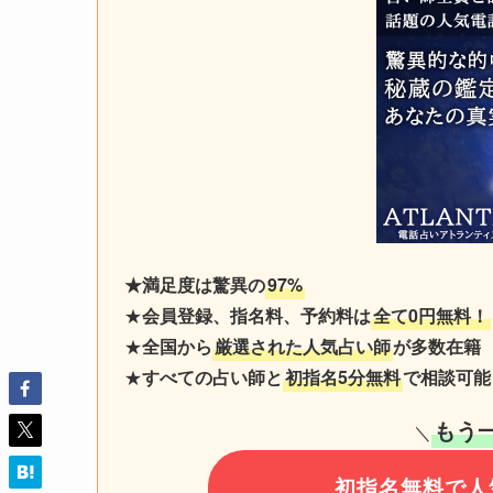
★満足度は驚異の
97%
★
会員登録、指名料、予約料は
全て0円無料！
★
全国から
厳選された人気占い師
が多数在籍
★
すべての占い師と
初指名5分無料
で相談可能
もう
＼
初指名無料で人