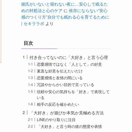
彼氏がいないと寝れない夜に…安心して眠るた
めの対処法と心のケア
に
依存にならない“安心
感のつくり方”自分でも眠れる心を育てるために
| セキララボ
より
目次
付き合ってないのに「大好き」と言う心理
恋愛感情ではなく「人として」の好意
素直な好意を伝えたいだけ
恋愛感情と友情の間にいる
冗談やからかい目的で言っている
信頼や安心の気持ちを「好き」で表現して
いる
相手の反応を確かめたい
「大好き」が遊びか本気か見極める方法
LINEのやり取りに注目
「大好き」と言う時の彼の態度や表情