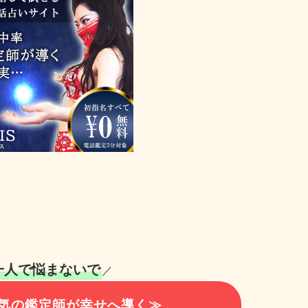
一人で悩まないで
／
気の鑑定師が幸せへ導く≫