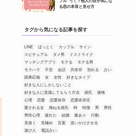
プル”って？他人の目が気にな
る恋の本音と見せ方
タグから気になる記事を探す
LINE
ほっとく
カップル
サイン
スピチュアル
ダメ男
ドストライク
マッチングアプリ
モテる
モテる男
モラハラ
不安
会話
共依存
別れる
占い
因果応報
女
女性
好きなタイプ
好きな人にしかしないこと
好きな人に意識してもらう方法
彼氏
後悔
心理
恋愛
恋愛依存
恋愛依存症
愛される女
拗ねる彼氏
時
特徴
男
男性
男性心理
疲れた
結婚
脈あり
行動
見抜く
見極め
言葉
追いかけさせる
遊び人
電話占い