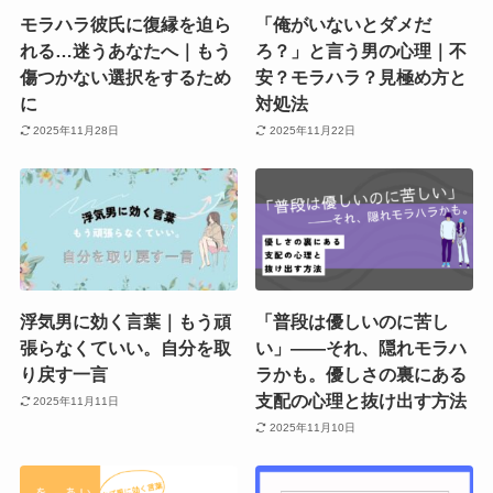
モラハラ彼氏に復縁を迫ら
「俺がいないとダメだ
れる…迷うあなたへ｜もう
ろ？」と言う男の心理｜不
傷つかない選択をするため
安？モラハラ？見極め方と
に
対処法
2025年11月28日
2025年11月22日
浮気男に効く言葉｜もう頑
「普段は優しいのに苦し
張らなくていい。自分を取
い」――それ、隠れモラハ
り戻す一言
ラかも。優しさの裏にある
支配の心理と抜け出す方法
2025年11月11日
2025年11月10日