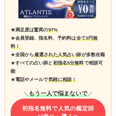
★満足度は驚異の
97%
★
会員登録、指名料、予約料は
全て0円無
料！
★
全国から
厳選された人気占い師
が多数在籍
★
すべての占い師と
初指名5分無料
で相談可
能
★
電話やメールで
気軽に相談！
もう一人で悩まないで
＼
／
初指名無料で人気の鑑定師