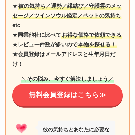
★
彼の気持ち／運勢／縁結び／守護霊のメッ
セージ／ツインソウル鑑定／ペットの気持ち
etc
★
同業他社に比べて
お得な価格で依頼できる
★
レビュー件数が多いので
本物を探せる！
★会員登録はメールアドレスと生年月日だ
け
！
＼
その悩み、今すぐ解決しましょう
／
無料会員登録はこちら≫
彼の気持ちとあなたに必要な