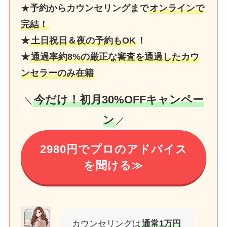
★
予約からカウンセリングまで
オンラインで
完結！
★
土日祝日＆夜の予約もOK
！
★
通過率約8%の厳正な審査を通過したカウ
ンセラーのみ在籍
今だけ！初月30%OFFキャンペー
＼
ン
／
2980円でプロのアドバイス
を聞ける≫
カウンセリングは
通常1万円