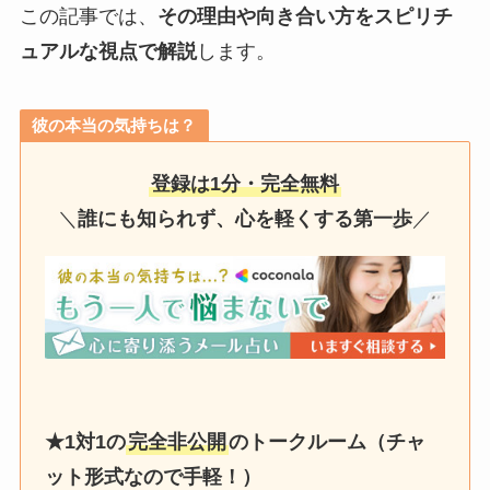
この記事では、
その理由や向き合い方をスピリチ
ュアルな視点で解説
します。
彼の本当の気持ちは？
登録は1分・完全無料
＼
誰にも知られず、心を軽くする第一歩
／
★1対1の
完全非公開
のトークルーム（チャ
ット形式なので手軽！）