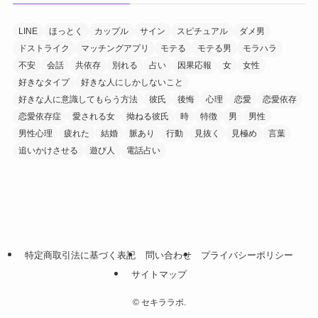
LINE
ほっとく
カップル
サイン
スピチュアル
ダメ男
ドストライク
マッチングアプリ
モテる
モテる男
モラハラ
不安
会話
共依存
別れる
占い
因果応報
女
女性
好きなタイプ
好きな人にしかしないこと
好きな人に意識してもらう方法
彼氏
後悔
心理
恋愛
恋愛依存
恋愛依存症
愛される女
拗ねる彼氏
時
特徴
男
男性
男性心理
疲れた
結婚
脈あり
行動
見抜く
見極め
言葉
追いかけさせる
遊び人
電話占い
特定商取引法に基づく表記
問い合わせ
プライバシーポリシー
サイトマップ
©
セキララボ.