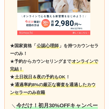
★国家資格「
公認心理師
」を持つカウンセラ
ーのみ！
★
予約からカウンセリングまで
オンラインで
完結！
★
土日祝日＆夜の予約もOK
！
★
通過率約8%の厳正な審査を通過したカウ
ンセラーのみ在籍
今だけ！初月30%OFFキャンペー
＼