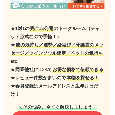
★1対1の
完全非公開
のトークルーム（チャ
ット形式なので手軽！）
★
彼の気持ち／運勢／縁結び／守護霊のメッ
セージ／ツインソウル鑑定／ペットの気持ち
etc
★
同業他社に比べて
お得な価格で依頼できる
★
レビュー件数が多いので
本物を探せる！
★会員登録はメールアドレスと生年月日だ
け
！
＼
その悩み、今すぐ解決しましょう
／