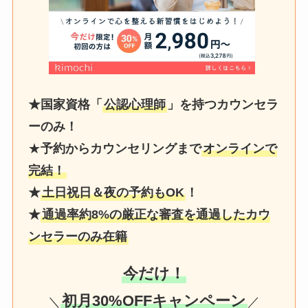
★国家資格「
公認心理師
」を持つカウンセラ
ーのみ！
★
予約からカウンセリングまで
オンラインで
完結！
★
土日祝日＆夜の予約もOK
！
★
通過率約8%の厳正な審査を通過したカウ
ンセラーのみ在籍
今だけ！
初月30%OFFキャンペーン
＼
／