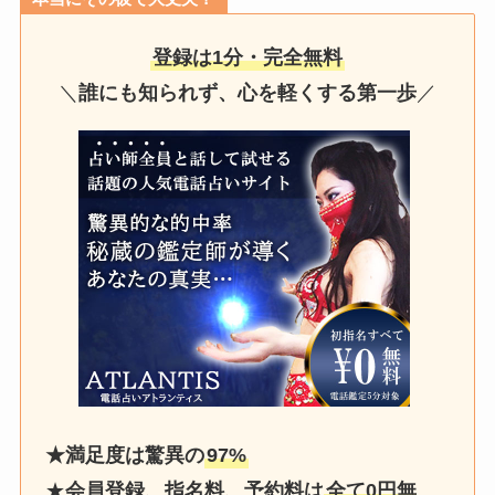
登録は1分・完全無料
＼
誰にも知られず、心を軽くする第一歩
／
★満足度は驚異の
97%
★
会員登録、指名料、予約料は
全て0円無