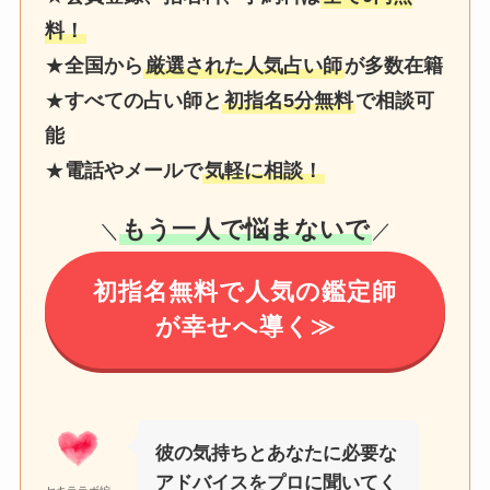
料！
★
全国から
厳選された人気占い師
が多数在籍
★
すべての占い師と
初指名5分無料
で相談可
能
★
電話やメールで
気軽に相談！
もう一人で悩まないで
＼
／
初指名無料で人気の鑑定師
が幸せへ導く≫
彼の気持ちとあなたに必要な
アドバイスをプロに聞いてく