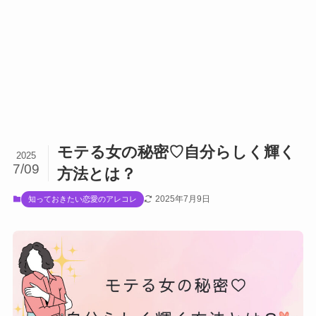
モテる女の秘密♡自分らしく輝く
2025
7/09
方法とは？
2025年7月9日
知っておきたい恋愛のアレコレ