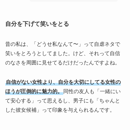
自分を下げて笑いをとる
昔の私は、「どうせ私なんて〜」って自虐ネタで
笑いをとろうとしてました。けど、それって自信
のなさを周囲に見せてるだけだったんですよね。
自信がない女性より、自分を大切にしてる女性の
ほうが圧倒的に魅力的。
同性の友人も「一緒にい
て安心する」って思えるし、男子にも「ちゃんと
した彼女候補」って印象を与えられるんです。