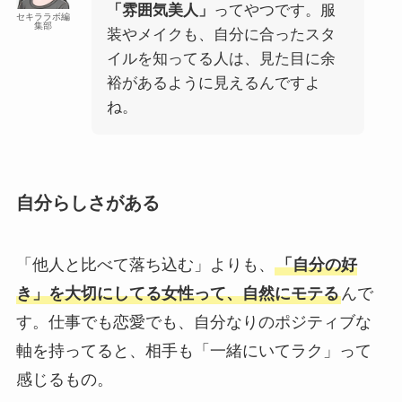
「雰囲気美人」
ってやつです。服
セキララボ編
集部
装やメイクも、自分に合ったスタ
イルを知ってる人は、見た目に余
裕があるように見えるんですよ
ね。
自分らしさがある
「他人と比べて落ち込む」よりも、
「自分の好
き」を大切にしてる女性って、自然にモテる
んで
す。仕事でも恋愛でも、自分なりのポジティブな
軸を持ってると、相手も「一緒にいてラク」って
感じるもの。