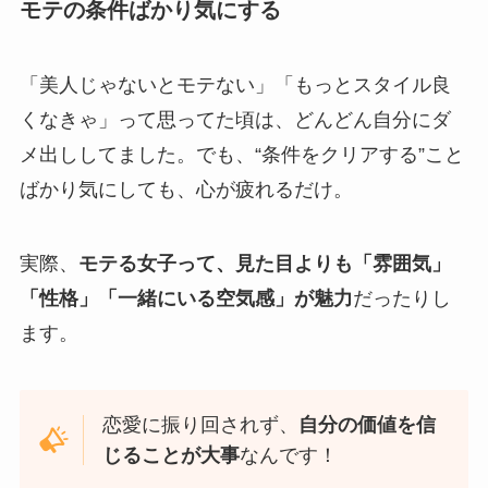
モテの条件ばかり気にする
「美人じゃないとモテない」「もっとスタイル良
くなきゃ」って思ってた頃は、どんどん自分にダ
メ出ししてました。でも、“条件をクリアする”こと
ばかり気にしても、心が疲れるだけ。
実際、
モテる女子って、見た目よりも「雰囲気」
「性格」「一緒にいる空気感」が魅力
だったりし
ます。
恋愛に振り回されず、
自分の価値を信
じることが大事
なんです！