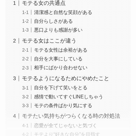
モテる女の共通点
清潔感と自然な笑顔がある
自分らしさがある
悪口よりも感謝が多い
モテる女はここが違う
モテる女性は余裕がある
自分を大事にしている
相手にばかり合わせない
モテるようになるためにやめたこと
自分を下げて笑いをとる
感情で動いてすぐLINEしちゃう
モテの条件ばかり気にする
モテたい気持ちがつらくなる時の対処法
恋愛が全てじゃないと気づく
モテより“好きな自分”を目指す