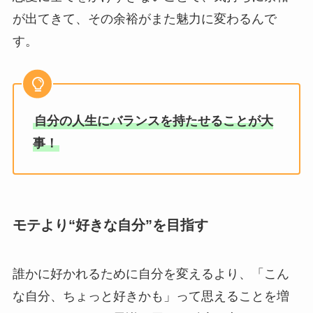
が出てきて、その余裕がまた魅力に変わるんで
す。
自分の人生にバランスを持たせることが大
事！
モテより“好きな自分”を目指す
誰かに好かれるために自分を変えるより、「こん
な自分、ちょっと好きかも」って思えることを増