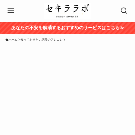
あなたの不安を解消するおすすめのサービスはこちら≫
ホーム
知っておきたい恋愛のアレコレ