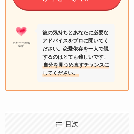
彼の気持ちとあなたに必要な
アドバイスをプロに聞いてく
セキララボ編
集部
ださい。恋愛依存を一人で脱
するのはとても難しいです。
自分を見つめ直すチャンスに
してください。
目次