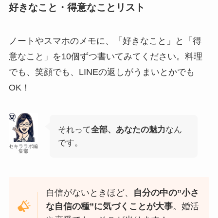
好きなこと・得意なことリスト
ノートやスマホのメモに、「好きなこと」と「得
意なこと」を10個ずつ書いてみてください。料理
でも、笑顔でも、LINEの返しがうまいとかでも
OK！
それって
全部、あなたの魅力
なん
です。
セキララボ編
集部
自信がないときほど、
自分の中の”小さ
な自信の種”に気づくことが大事
。婚活