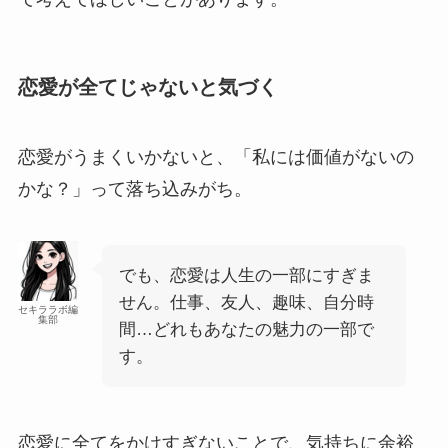
恋愛が全てじゃないと気づく
恋愛がうまくいかないと、「私には価値がないの
かな？」って落ち込みがち。
でも、恋愛は人生の一部にすぎま
せん。仕事、友人、趣味、自分時
セキララボ編
集部
間…どれもあなたの魅力の一部で
す。
恋愛に全てをかけすぎないことで、気持ちに余裕