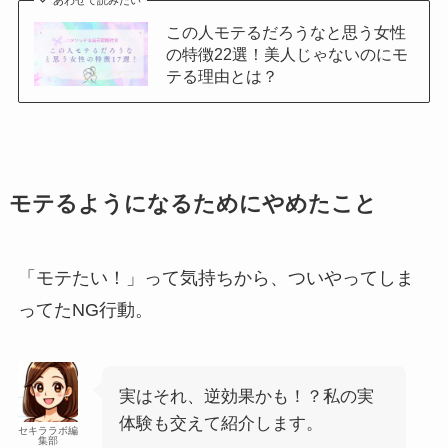
あわせて読みたい
この人モテるだろうなと思う女性
の特徴22選！美人じゃないのにモ
テる理由とは？
モテるようになるためにやめたこと
「モテたい！」って気持ちから、ついやってしま
ってたNG行動。
実はそれ、逆効果かも！？私の実
体験も交えて紹介します。
セキララボ編
集部