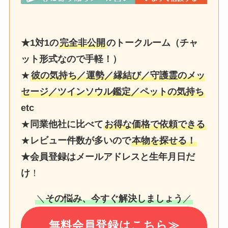
★1対1の
完全非公開
のトークルーム（チャ
ット形式なので手軽！）
★
彼の気持ち／運勢／縁結び／守護霊のメッ
セージ／ツインソウル鑑定／ペットの気持ち
etc
★
同業他社に比べて
お得な価格で依頼できる
★
レビュー件数が多いので
本物を探せる！
★会員登録はメールアドレスと生年月日だ
け
！
＼
その悩み、今すぐ解決しましょう
／
無料会員登録はこちら≫