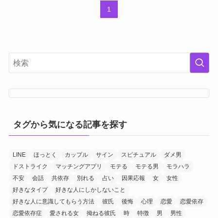
1
タグから気になる記事を探す
LINE
ほっとく
カップル
サイン
スピチュアル
ダメ男
ドストライク
マッチングアプリ
モテる
モテる男
モラハラ
不安
会話
共依存
別れる
占い
因果応報
女
女性
好きなタイプ
好きな人にしかしないこと
好きな人に意識してもらう方法
彼氏
後悔
心理
恋愛
恋愛依存
恋愛依存症
愛される女
拗ねる彼氏
時
特徴
男
男性