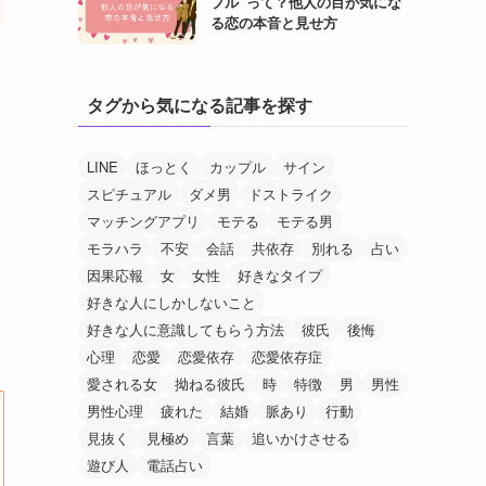
プル”って？他人の目が気にな
る恋の本音と見せ方
タグから気になる記事を探す
LINE
ほっとく
カップル
サイン
スピチュアル
ダメ男
ドストライク
マッチングアプリ
モテる
モテる男
モラハラ
不安
会話
共依存
別れる
占い
因果応報
女
女性
好きなタイプ
好きな人にしかしないこと
好きな人に意識してもらう方法
彼氏
後悔
心理
恋愛
恋愛依存
恋愛依存症
愛される女
拗ねる彼氏
時
特徴
男
男性
男性心理
疲れた
結婚
脈あり
行動
見抜く
見極め
言葉
追いかけさせる
遊び人
電話占い