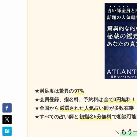
★満足度は驚異の
97%
★
会員登録、指名料、予約料は
全て0円無料！
★
全国から
厳選された人気占い師
が多数在籍
★
すべての占い師と
初指名5分無料
で相談可能
もう
＼