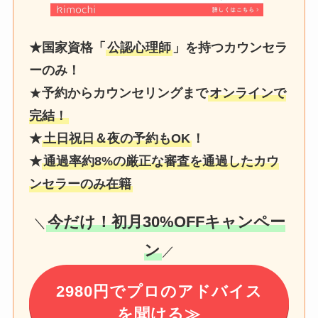
★国家資格「
公認心理師
」を持つカウンセラ
ーのみ！
★
予約からカウンセリングまで
オンラインで
完結！
★
土日祝日＆夜の予約もOK
！
★
通過率約8%の厳正な審査を通過したカウ
ンセラーのみ在籍
今だけ！初月30%OFFキャンペー
＼
ン
／
2980円でプロのアドバイス
を聞ける≫