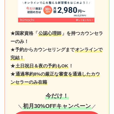
★国家資格「
公認心理師
」を持つカウンセラ
ーのみ！
★
予約からカウンセリングまで
オンラインで
完結！
★
土日祝日＆夜の予約もOK
！
★
通過率約8%の厳正な審査を通過したカウ
ンセラーのみ在籍
今だけ！
初月30%OFFキャンペーン
＼
／