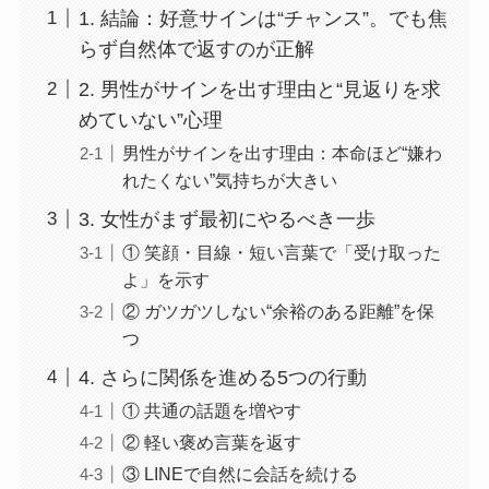
1. 結論：好意サインは“チャンス”。でも焦
らず自然体で返すのが正解
2. 男性がサインを出す理由と“見返りを求
めていない”心理
男性がサインを出す理由：本命ほど“嫌わ
れたくない”気持ちが大きい
3. 女性がまず最初にやるべき一歩
① 笑顔・目線・短い言葉で「受け取った
よ」を示す
② ガツガツしない“余裕のある距離”を保
つ
4. さらに関係を進める5つの行動
① 共通の話題を増やす
② 軽い褒め言葉を返す
③ LINEで自然に会話を続ける