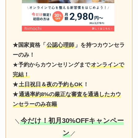
★国家資格「
公認心理師
」を持つカウンセラ
ーのみ！
★
予約からカウンセリングまで
オンラインで
完結！
★
土日祝日＆夜の予約もOK
！
★
通過率約8%の厳正な審査を通過したカウ
ンセラーのみ在籍
今だけ！初月30%OFFキャンペー
＼
ン
／