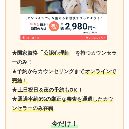
★国家資格「
公認心理師
」を持つカウンセラ
ーのみ！
★
予約からカウンセリングまで
オンラインで
完結！
★
土日祝日＆夜の予約もOK
！
★
通過率約8%の厳正な審査を通過したカウ
ンセラーのみ在籍
今だけ！