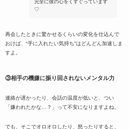
完全に彼の心をくすぐっています
♡
再会したときに驚かせるくらいの変化を仕込んで
おけば、“手に入れたい気持ち”はどんどん加速しま
すよ。
③相手の機嫌に振り回されないメンタル力
連絡が遅かったり、会話の温度が低いと、つい
「嫌われたかな…？」って不安になりますよね。
でも、そこでオロオロしたり、怒ったりすると、