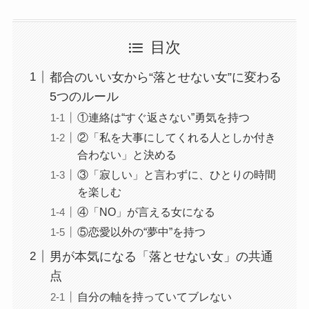
目次
都合のいい女から“落とせない女”に変わる
5つのルール
①連絡は“すぐ返さない”勇気を持つ
②「私を大事にしてくれる人としか付き
合わない」と決める
③「寂しい」と言わずに、ひとりの時間
を楽しむ
④「NO」が言える女になる
⑤恋愛以外の“夢中”を持つ
男が本気になる「落とせない女」の共通
点
自分の軸を持っていてブレない