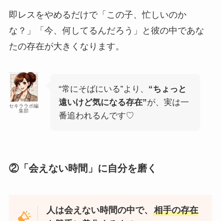
即レスをやめるだけで「この子、忙しいのか
な？」「今、何してるんだろう」と彼の中であな
たの存在が大きくなります。
“常にそばにいる”より、
“ちょっと
遠いけど気になる存在”
が、実は一
セキララボ編
集部
番追われるんです♡
②「会えない時間」に自分を磨く
人は会えない時間の中で、
相手の存在