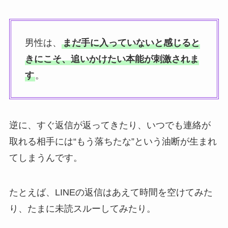
男性は、
まだ手に入っていないと感じると
きにこそ、追いかけたい本能が刺激されま
す
。
逆に、すぐ返信が返ってきたり、いつでも連絡が
取れる相手には“もう落ちたな”という油断が生まれ
てしまうんです。
たとえば、LINEの返信はあえて時間を空けてみた
り、たまに未読スルーしてみたり。