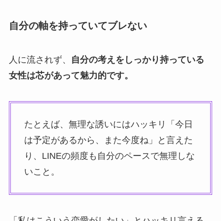
自分の軸を持っていてブレない
人に流されず、
自分の考えをしっかり持っている
女性は芯があって魅力的です。
たとえば、無理な誘いにはハッキリ「今日
は予定があるから、また今度ね」と言えた
り、LINEの頻度も自分のペースで無理しな
いこと。
「私はこういう恋愛がしたい」とハッキリ言える