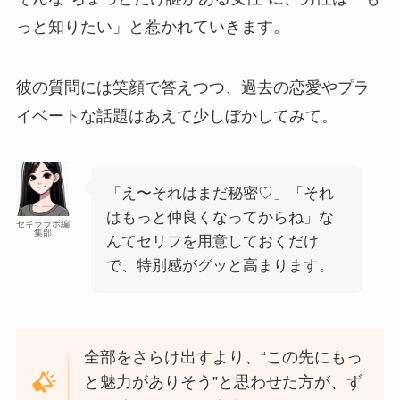
っと知りたい」と惹かれていきます。
彼の質問には笑顔で答えつつ、過去の恋愛やプラ
イベートな話題はあえて少しぼかしてみて。
「え〜それはまだ秘密♡」「それ
はもっと仲良くなってからね」な
セキララボ編
集部
んてセリフを用意しておくだけ
で、特別感がグッと高まります。
全部をさらけ出すより、“この先にもっ
と魅力がありそう”と思わせた方が、ず