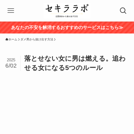
あなたの不安を解消するおすすめのサービスはこちら≫
ホーム
ダメ男から抜け出す方法
落とせない女に男は燃える。追わ
2025
6/02
せる女になる5つのルール