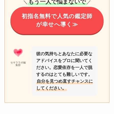
もう一人で悩まないで
＼
／
初指名無料で人気の鑑定師
が幸せへ導く≫
彼の気持ちとあなたに必要な
アドバイスをプロに聞いてく
セキララボ編
集部
ださい。恋愛依存を一人で脱
するのはとても難しいです。
自分を見つめ直すチャンスに
してください。